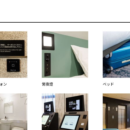
ォン
常夜燈
ベッド