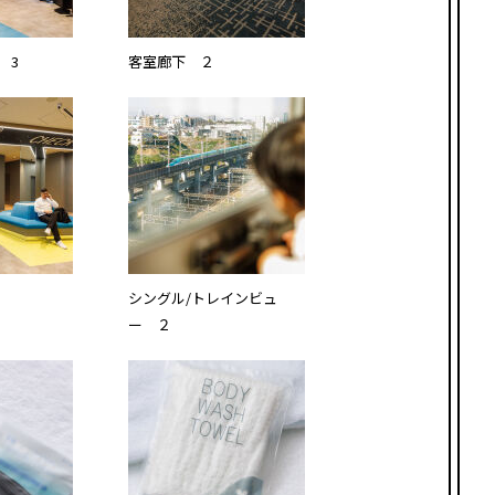
 3
客室廊下 ２
シングル/トレインビュ
ー ２