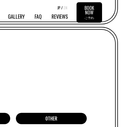
JP /
EN
BOOK
NOW
GALLERY
FAQ
REVIEWS
-ご予約-
OTHER