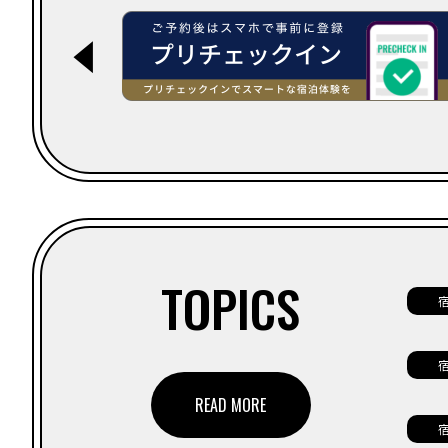
◀
TOPICS
READ MORE