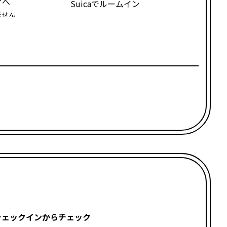
アへ
Suicaでルームイン
ません
チェックインからチェック