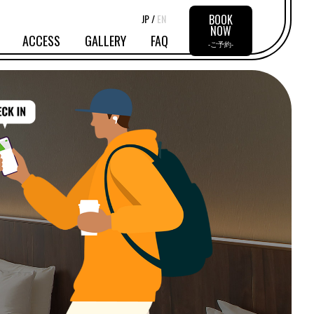
JP /
EN
BOOK
NOW
ACCESS
GALLERY
FAQ
-ご予約-