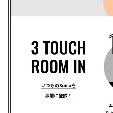
3 TOUCH
ROOM IN
いつものSuicaを
事前に登録！
エ
Su