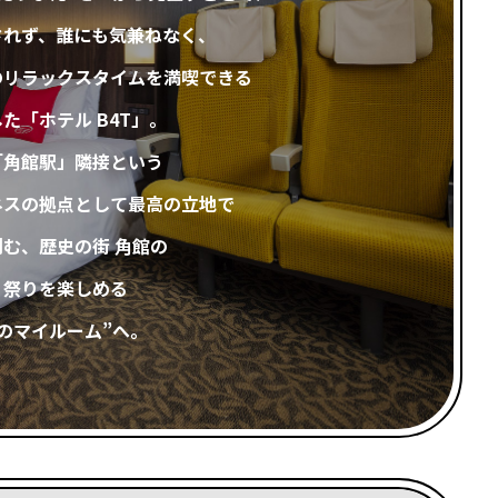
されず、誰にも気兼ねなく、
のリラックスタイムを満喫できる
た「ホテル B4T」。
「角館駅」隣接という
ネスの拠点として最高の立地で
む、歴史の街 角館の
、祭りを楽しめる
のマイルーム”へ。